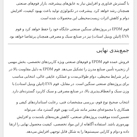
با گسترش فناوری و افزایش نیاز به عایق‌های پیشرفته، بازار فوم‌های صنعتی
همچنان رشد خواهد کرد. پیشرفت در تکنولوژی تولید باعث بهبود کیفیت، افزایش
دوام و کاهش اثرات زیست‌محیطی این محصولات شده است.
فوم EPDM در پروژه‌های سنگین صنعتی جایگاه خود را حفظ خواهد کرد و فوم
EVA (اتیلن وینیل استات) نیز در صنایع سبک و مصرفی همچنان پرتقاضا خواهد بود.
جمع‌بندی نهایی
فروش عمده فوم EPDM و فوم‌های صنعتی ویژه کاربردهای تخصصی، بخش مهمی
از زنجیره تأمین صنایع مدرن را تشکیل می‌دهد. فوم EPDM به دلیل مقاومت بالا در
برابر شرایط محیطی، دوام طولانی‌مدت و عملکرد عایقی عالی، انتخابی مناسب
برای پروژه‌های صنعتی سنگین است. در مقابل، فوم EVA (اتیلن وینیل استات) با
وزن سبک و انعطاف‌پذیری بالا، در صنایع مصرفی و سبک کاربرد گسترده‌ای دارد.
انتخاب صحیح نوع فوم، بررسی مشخصات فنی، رعایت استانداردهای کیفی و
همکاری با مجموعه‌ای معتبر مانند شرکت بهین فوم گسترد ماد، می‌تواند
تضمین‌کننده موفقیت پروژه‌های صنعتی، کاهش هزینه‌های بلندمدت و افزایش
بهره‌وری باشد. استفاده آگاهانه از این مواد تخصصی، کیفیت محصول نهایی را ارتقا
داده و دوام و کارایی سیستم‌ها را به شکل قابل توجهی افزایش می‌دهد.