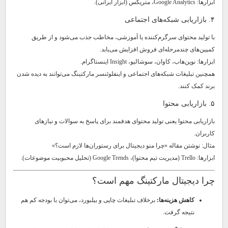
ابزارها: Google Analytics، متریکس (ابزار ایرانی).
۴. بازاریابی شبکه‌های اجتماعی
با تولید محتوای سرگرم‌کننده یا آموزشی، مخاطب جذب می‌شود و از طریق
کمپین‌های چندمرحله‌ای فروش افزایش می‌یابد.
ابزارها: نوین‌هاب، کاوان، سوشالیو، Insight اینستاگرام.
همچنین تبلیغات شبکه‌های اجتماعی و اینفلوئنسر مارکتینگ می‌توانند به دیده شدن
برند کمک کنند.
۵. بازاریابی محتوا
بازاریابی محتوا یعنی تولید محتوای هدفمند برای پاسخ به سوالات و نیازهای
کاربران.
مثال: نوشتن مقاله «چرا منو دیجیتال برای رستوران‌ها لازم است؟»
ابزارها: Trello (مدیریت تیم محتوا)، Google Trends (تحلیل محبوبیت موضوعات).
چرا دیجیتال مارکتینگ مهم است؟
کاهش هزینه‌ها:
برخلاف تبلیغات چاپی و بیلبورد، می‌توان با بودجه کم هم
نتیجه گرفت.