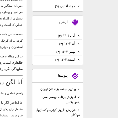
ضربات سنگین به را
مجله آفتابي
(۹)
می‌شود و بیمار دچ
بسیاری از افراد تص
آرشيو
خطرناک است و تنه
متخصصانی مانند
د
آبان ۱۴۰۴
(۳)
کرده‌اند که کوچک
آذر ۱۴۰۴
(۲)
استخوان و خونریز
بهمن ۱۴۰۴
(۲)
در این مقاله به‌
اسفند ۱۴۰۴
(۲)
جااندازی استاندار
ساییدگی لگن
در ا
پيوندها
آیا لگن د
بهترين چشم پزشكان تهران
پاسخ قطعی و عل
آموزش برنامه نويسي سي
پلاس پلاس
جا انداختن لگن با 
مفصل ران یکی از 
عوارض داروي كوتريموكسازول
كودكان
خروج سر استخوان ر