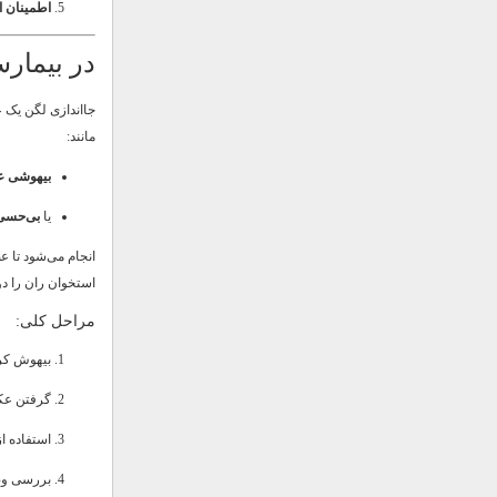
اطمینان ا
در بیمارس
جااندازی لگن یک 
مانند:
بیهوشی ع
یا
بی‌حسی
انجام می‌شود تا ع
استخوان ران را دو
مراحل کلی:
بیهوش کرد
گرفتن عک
استفاده از ما
بررسی وض