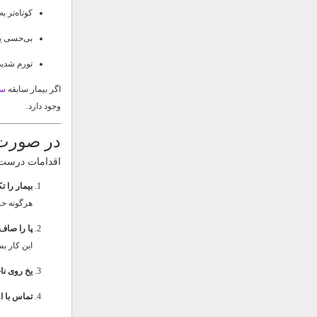
کوتاه‌تر ب
بی‌حسی یا
تورم شدید
اگر بیمار سابقه
سا
وجود دارد.
در صورت 
اقدامات درست
بیمار را ت
هرگونه حر
پا را صاف ن
این کار ب
یخ روی نا
تماس با ا