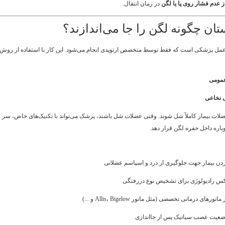
ز عدم فشار روی پا یا لگن
در زمان انتقال.
تان چگونه لگن را جا می‌اندازند؟
عمل پزشکی است که فقط توسط متخصص ارتوپدی انجام می‌شود. این کار با استفاده از روش‌
مومی
 نخاعی
ضلات بیمار کاملاً شل شوند. وقتی عضلات شل باشند، پزشک می‌تواند با تکنیک‌های خاص، سر
باره داخل حفره لگن قرار دهد.
ن بیمار جهت جلوگیری از درد و اسپاسم عضلانی
س رادیولوژی برای تشخیص نوع دررفتگی
نورهای درمانی تخصصی (مثل مانور Allis، Bigelow و ...)
عیت عصب سیاتیک پس از جااندازی