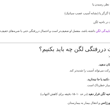
ه نظر رسیدن پا
 گزگز پا (نشانه آسیب عصب سیاتیک)
 در ناحیه لگن
ییدگی لگن
داشته باشد، مفصل او ضعیف‌تر است و احتمال دررفتگی حتی با ضربه‌های خفیف‌ت
دررفتگی لگن چه باید بکنیم؟
:
کان ندهید.
کت می‌تواند آسیب را شدیدتر کند.
کنید یا جا نیندازید.
سیار خطرناک است.
حیه لگن قرار دهید
(در حد ۱۰–۱۵ دقیقه برای کاهش التهاب).
ورژانس
و انتقال بیمار به بیمارستان.