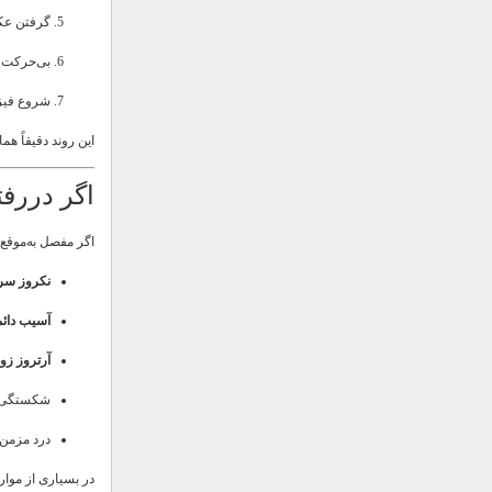
گرفتن عک
بی‌حرکت ن
شروع فیزی
این روند دقیقاً 
اگر دررف
اگر مفصل به‌موقع 
نکروز سر
آسیب دائ
آرتروز زو
شکستگی‌ه
درد مزمن
در بسیاری از موار