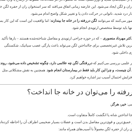
ن و لگن ایجاد می‌شود. این عارضه زمانی اتفاق می‌افتد که سر استخوان ران از حفره لگن خ
ار درد شدید، ناتوانی در حرکت دادن پا و تغییر شکل واضح اندام می‌شود.
ور می‌کنند که می‌توانند
لگن دررفته را در خانه جا بیندازند
؛ اما واقعیت این است که این کار بس
ا باید توسط متخصص ارتوپدی انجام شود.
کتر مهرداد منصوری
– که در حوزه جراحی ارتوپدی و مفاصل شناخته‌شده هستند – بارها تأکید
‌ترین تلاش غیرتخصصی برای جاانداختن لگن می‌تواند باعث پارگی عصب سیاتیک، شکستگی
ی داخلی شود.
طور علمی بررسی می‌کنیم که
دررفتگی لگن چه علائمی دارد، چگونه تشخیص داده می‌شود، روند
د آن چیست، و چرا این کار باید فقط در بیمارستان انجام شود
. همچنین به نقش مشکلاتی مثل
فزایش احتمال آسیب نیز اشاره خواهیم کرد.
ررفته را می‌توان در خانه جا انداخت؟
می:
خیر، هرگز.
جا انداختن شانه یا انگشت کاملاً متفاوت است.
عمیق‌ترین و قوی‌ترین مفاصل بدن است و عضلات بسیار ضخیمی اطراف آن را احاطه کرده‌اند
ان از حفره لگن معمولاً با آسیب‌های همراه مانند: