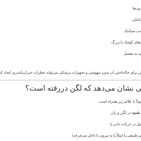
ون‌ها
اخلی
ب سیاتیک
ای کوچک یا بزرگ
د به مفصل
ش برای جاانداختن آن بدون بیهوشی و تجهیزات پزشکی می‌تواند خطرات جبران‌ناپذیری ایجاد کند
ی نشان می‌دهد که لگن دررفته است؟
اً با علائم زیر همراه است:
 شدید
در لگن و ران
امل در حرکت دادن پا
یعی پا (مثلاً پا به بیرون یا داخل می‌چرخد)