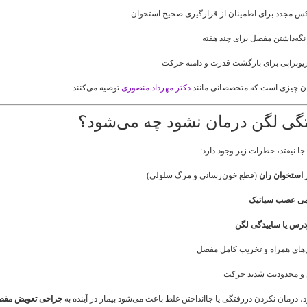
س مجدد برای اطمینان از قرارگیری صحیح استخوان
گه‌داشتن مفصل برای چند هفته
وتراپی برای بازگشت قدرت و دامنه حرکت
همان چیزی است که متخصصانی مانند
دکتر مهرداد منصوری
توصیه می‌کنند.
تگی لگن درمان نشود چه می‌شود؟
جا نیفتد، خطرات زیر وجود دارد:
 استخوان ران
(قطع خون‌رسانی و مرگ سلولی)
می عصب سیاتیک
درس یا ساییدگی لگن
ای همراه و تخریب کامل مفصل
 و محدودیت شدید حرکت
د، درمان نکردن دررفتگی یا جاانداختن غلط باعث می‌شود بیمار در آینده به
جراحی تعویض مفص