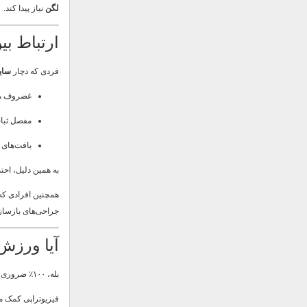
لگن
نیاز پیدا کند.
ارتباط ب
فردی که دچار
سای
غضروف م
مفصل ثبات
بافت‌های 
به همین دلیل، احت
همچنین افرادی که 
جراحی‌های بازسا
آیا ورزش
بله، ۱۰۰٪ ضروری است.
فیزیوتراپی کمک می