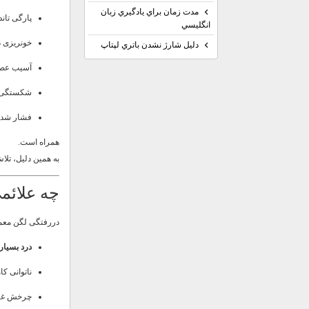
مدت زمان براي يادگيري زبان
پارگی تاند
انگليسي
خونریزی د
دليل شارژ نشدن باتري لپتاپ
آسیب عص
شکستگی‌ه
فشار شدی
همراه است.
به همین دلیل، تلا
چه علائم
دررفتگی لگن معمول
درد بسیار
ناتوانی ک
چرخش غیرطب