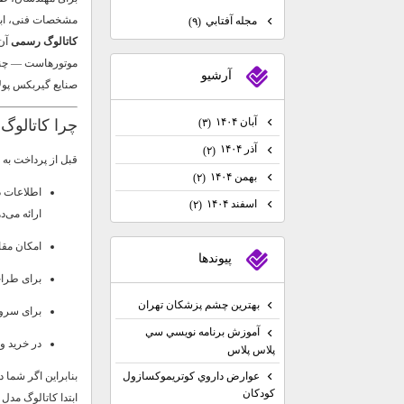
مشخصات فنی، ابعاد
مجله آفتابي
(۹)
کاتالوگ رسمی
موتورهاست — چند 
آرشيو
صنایع گیربکس پولا
آبان ۱۴۰۴
چرا کاتالوگ برای
(۳)
آذر ۱۴۰۴
(۲)
قبل از پرداخت به 
بهمن ۱۴۰۴
(۲)
اطلاعات د
اسفند ۱۴۰۴
(۲)
ارائه می‌د
امکان مقا
پيوندها
برای طراح
بهترين چشم پزشكان تهران
برای سروی
آموزش برنامه نويسي سي
در خرید و
پلاس پلاس
عوارض داروي كوتريموكسازول
بنابراین اگر شما
كودكان
ابتدا کاتالوگ مدل