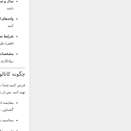
سال و نسخ
باشد.
واحدهای ان
کنید.
شرایط نص
افقی) طرا
مشخصات ک
روانکاری 
چگونه کاتالوگ را
تهیه کنید. پس از د
گشتاور، 
محاسبه تن
تعیین موقعیت نصب 