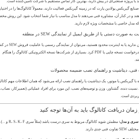
د یا پروژه صنعتی‌ای در پیش دارید، بهترین کار تماس مستقیم با شرکت تأمین‌کننده است.
ایع گیربکس پولادین پارت که در زمینه گیربکس فعالیت دارند، معمولاً کاتالوگ‌ها را در اختیار
د و در کنار آن، مشاوره فنی می‌دهند تا مدل مناسب با نیاز شما انتخاب شود. این روش مخص
ه مدل خاصی با مشخصات ویژه لازم دارید.
اگر دسترسی آنلاین ندارید یا به اینترنت محدود هستید، می‌توان از نما
یا منطقه مربوطه درخواست نسخه چاپی یا PDF کرد. بسیاری از شرکت‌ها نسخه الکترونیکی کاتالوگ را هنگام
د.
با گیربکس یا موتور، یک دیتاشیت یا راهنمای نصب ارائه می‌شود که همان اطلاعات مهم کاتال
یپ، نسبت دنده، گشتاور، وزن و توصیه‌های نصب. این مورد برای افراد عملیاتی (تعمیرکار، نصاب،
ربردی است.
زمان دریافت کاتالوگ باید به آن‌ها توجه کنید
سری و مدل:
مطمئن شوید کاتالوگ مربوط به سری درست باشد (مثلاً سری R، S، K، F و ...).
وت فنی جدی دارند.