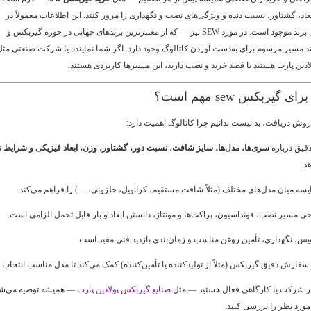
، گشتاور، نسبت دنده و ویژگی‌های نصب و نگهداری را مرور کنند. این اطلاعات معمولاً در
آن برند موجود است. در مورد SEW نیز — که از معتبرترین برندهای جهانی در حوزه گیربکس و
مسیر مرسوم برای به‌دست آوردن کاتالوگ وجود دارد. اگر شما نماینده یا شرکت صنعتی مثل
دین پارت هستید یا قصد خرید و نصب دارید، این مسیرها کاربردی هستند.
 گیربکس sew مهم است؟
روش دریافت، بد نیست بدانیم چرا کاتالوگ اهمیت دارد:
قیق درباره
سری‌ها، مدل‌ها، سایز شافت، نسبت دور، گشتاور، وزن، ابعاد فیزیکی و شرایط
هد.
یسه میان مدل‌های مختلف (مثلاً شافت مستقیم، کرانویل، حلزونی، …) را فراهم می‌کند.
ی مسیر نصب، فونداسیون، براکت‌ها و مونتاژ، دانستن ابعاد و بار قابل تحمل الزامی است.
س، نگهداری، تأمین روغن مناسب و زمان‌بندی بازدید فنی مفید است.
 سفارش دقیق گیربکس (مثلاً از تولیدکننده یا تأمین‌کننده) کمک می‌کند تا مدل مناسب انتخاب 
 در شرکت یا کارگاهی فعال هستید — مثل
صنایع گیربکس پولادین پارت
— همیشه توصیه می‌ش
 مورد نظر را بررسی کنید.