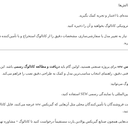
الش‌ها:
ننده‌ای با اعتبار و تجربه کمک بگیرید.
ونیکی کاتالوگ بخواهید و آن را ذخیره کنید.
یاز به تغییر مدل یا سفارشی‌سازی، مشخصات دقیق را از کاتالوگ استخراج و با تأمین‌کننده د
ید.
sew
برای پروژه صنعتی هستید، اولین گام باید
دریافت و مطالعه کاتالوگ رسمی
باشد. این
فنی دقیق، راهنمای انتخاب مناسب‌ترین مدل و کمک به طراحی دقیق نصب را فراهم می‌کند.
گ می‌توانید:
مللی یا نمایندگی رسمی SEW استفاده کنید،
از وب‌سایت فروشندگان یا تأمین‌کنندگان محلی مثل آن‌هایی که گیربکس sew عرضه می‌کنند، ف
نید،
ت‌هایی همچون صنایع گیربکس پولادین پارت مستقیماً درخواست کنید تا کاتالوگ + مشاوره تهی