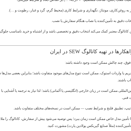
از به روغن‌کاری، مونتاژ، نگهداری و شرایط کاری (محیط گرم، گرد و غبار، رطوبت و …).
اعات دقیق به تأمین‌کننده یا نصاب هنگام سفارش یا نصب.
ن کاتالوگ معتبر کمک می‌کند انتخاب دقیق و تخصصی باشد و از اشتباه و خرید نامناسب جلوگی
ها در تهیه کاتالوگ SEW در ایران
فوق، چند چالش ممکن است وجود داشته باشد:
حریم یا واردات استوک، ممکن است تنوع مدل‌های موجود متفاوت باشد؛ بنابراین بعضی مدل‌ها د
اب باشند.
ن‌المللی ممکن است در زبان خارجی (انگلیسی یا آلمانی) باشد؛ لذا نیاز به ترجمه یا آشنایی با
 فنی.
تیپ، تطبیق فلنج و شرایط نصب — ممکن است در نسخه‌های مختلف متفاوت باشد.
 تأمین مدل خاص ممکن است زمان ببرد؛ پس توصیه می‌شود پیش از سفارش، کاتالوگ را ملا
تأمین‌کننده (مثلاً صنایع گیربکس پولادین پارت) مشورت کنید.