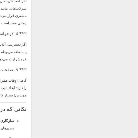
اگر قصد خرید داری
شرکت‌هایی مانند صن
مشتری قرار می‌دهن
زمانی مفید است ک
???? 4. درخواست به صورت دستی یا از طریق ایمیل از نمایندگی SEW در منطقه
فروش ارائه می‌دهن
???? 5. صفحات فنی، دیتاشیت و راهنمای نصب ضمیمه محصولات
گاهی اوقات همراه 
را دارد: ابعاد، ت
مهندس) بسیار کا
نکاتی که در 
سازگاری 
سری‌های مختلف SEW تفا