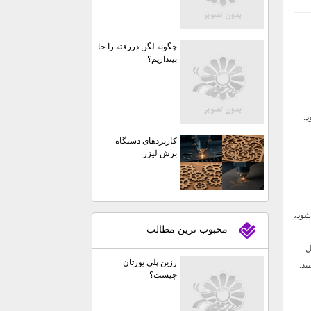
چگونه لگن دررفته را جا
بیندازیم؟
کاربردهای دستگاه
برش لیزر
ر سایتی که مجموعه SEW عرضه می‌شود،
محبوب ترين مطالب
 کنید (بصورت PDF یا فایل
رزین پلی یورتان
ند.
چیست؟