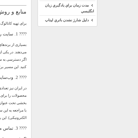
مدت زمان براي يادگيري زبان
منابع و روش‌
انگليسي
دليل شارژ نشدن باتري لپتاپ
برای تهیه کاتالوگ گیربکس sew چند مسیر وجود دارد که د
???? 1. سایت رسمی یا نمایندگی بین‌المللی SEW / SEW‑EURODRIVE
می‌دهند. در یکی از منابع بین‌المللی که م
اگر دسترسی به سایت
کنید. این مسیر بر
???? 2. وب‌سایت فروشندگان و تأمین‌کنندگان محلی
بخشی تحت عنوان 
الکترونیکی). این 
???? 3. تماس مستقیم با تأمین‌کننده یا شرکت‌هایی مثل صنایع گیربکس پولادین پارت