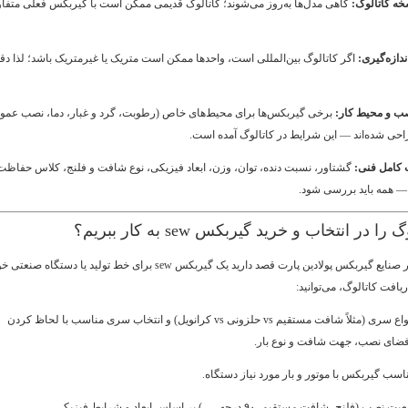
ه کاتالوگ:
گاهی مدل‌ها به‌روز می‌شوند؛ کاتالوگ قدیمی ممکن است با گیربکس فعلی متفا
دازه‌گیری:
اگر کاتالوگ بین‌المللی است، واحدها ممکن است متریک یا غیرمتریک باشد؛ لذا د
ب و محیط کار:
برخی گیربکس‌ها برای محیط‌های خاص (رطوبت، گرد و غبار، دما، نصب عمود
حی شده‌اند — این شرایط در کاتالوگ آمده است.
امل فنی:
گشتاور، نسبت دنده، توان، وزن، ابعاد فیزیکی، نوع شافت و فلنج، کلاس حفاظت
— همه باید بررسی شود.
 در انتخاب و خرید گیربکس sew به کار ببریم؟
فرض کنیم شما در صنایع گیربکس پولادین پارت قصد دارید یک گیربکس sew برای خط تولید یا دستگاه صنعتی
ریافت کاتالوگ، می‌توانید:
مقایسه انواع سری (مثلاً شافت مستقیم vs حلزونی vs کرانویل) و انتخاب سری مناسب با لحاظ کردن
فضای نصب، جهت شافت و نوع بار.
اسب گیربکس با موتور و بار مورد نیاز دستگاه.
(فلنج، شافت مستقیم، ۹۰ درجه، …) بر اساس ابعاد و شرایط فیزیکی.