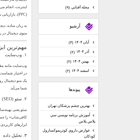
مجله آفتابي
(۹)
(PPC)، بازاریابی شبکه‌های اجتماعی و تولید محتوا برای جذب و تعامل با مشتریان است.
به زبان ساده، دیج
آرشيو
منوی دیجیتال در 
آبان ۱۴۰۴
(۳)
مهم‌ترین اب
آذر ۱۴۰۴
(۲)
۱. وب‌سایت
بهمن ۱۴۰۴
(۲)
وب‌سایت مانند مق
اسفند ۱۴۰۴
(۲)
در اختیار شماست.
شما می‌آید.
پيوندها
۲. سئو (SEO)
بهترين چشم پزشكان تهران
سئو یعنی بهینه‌سا
آموزش برنامه نويسي سي
کافی‌شاپ» را جست
پلاس پلاس
ابزارهای کاربردی: SEMrush، MOZ، و ابزارهای ایرانی تحلیل کلمات کلید
عوارض داروي كوتريموكسازول
۳. تحلیل داده
كودكان