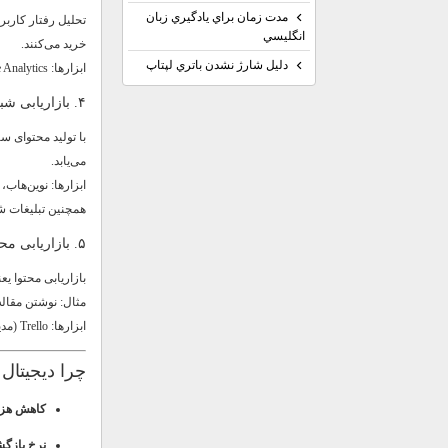
مدت زمان براي يادگيري زبان
تحلیل رفتار کاربر
انگليسي
خرید می‌کنند.
دليل شارژ نشدن باتري لپتاپ
ابزارها: Google Analytics، متریکس (ابزار ایرانی).
۴. بازاریابی شبکه‌های اجتماعی
با تولید محتوای 
می‌یابد.
ابزارها: نوین‌هاب، کاوان، س
همچنین تبلیغات شب
۵. بازاریابی محتوا
بازاریابی محتوا یع
مثال: نوشتن مقاله
ابزارها: Trello (مدیریت تیم محتوا)، Google Trends (تحلیل محبوبیت موضوعات).
چرا دیجیتال
کاهش هزین
نرخ بازگشت 